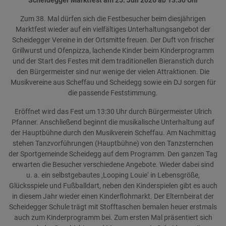
Scheidegger Marktfest am 25. Juli 2026 ab 13:30 Uhr
Zum 38. Mal dürfen sich die Festbesucher beim diesjährigen
Marktfest wieder auf ein vielfältiges Unterhaltungsangebot der
Scheidegger Vereine in der Ortsmitte freuen. Der Duft von frischer
Grillwurst und Ofenpizza, lachende Kinder beim Kinderprogramm
und der Start des Festes mit dem traditionellen Bieranstich durch
den Bürgermeister sind nur wenige der vielen Attraktionen. Die
Musikvereine aus Scheffau und Scheidegg sowie ein DJ sorgen für
die passende Feststimmung.
Eröffnet wird das Fest um 13:30 Uhr durch Bürgermeister Ulrich
Pfanner. Anschließend beginnt die musikalische Unterhaltung auf
der Hauptbühne durch den Musikverein Scheffau. Am Nachmittag
stehen Tanzvorführungen (Hauptbühne) von den Tanzsternchen
der Sportgemeinde Scheidegg auf dem Programm. Den ganzen Tag
erwarten die Besucher verschiedene Angebote. Wieder dabei sind
u. a. ein selbstgebautes ‚Looping Louie‘ in Lebensgröße,
Glücksspiele und Fußballdart, neben den Kinderspielen gibt es auch
in diesem Jahr wieder einen Kinderflohmarkt. Der Elternbeirat der
Scheidegger Schule trägt mit Stofftaschen bemalen heuer erstmals
auch zum Kinderprogramm bei. Zum ersten Mal präsentiert sich