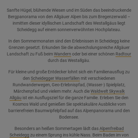
Sanfte Hügel, blühende Wiesen und im Süden das beeindruckende
Bergpanorama von den Allgäuer Alpen bis zum Bregenzerwald –
inmitten dieser idyllischen Landschaft des Westallgäus liegt
Scheidegg auf einem sonnenverwöhnten Hochplateau.
In den Sommermonaten sind den Erlebnissen in Scheidegg keine
Grenzen gesetzt. Erkunden Sie die abwechslungsreiche Allgäuer
Landschaft zu Fuß beim
Wandern
oder bei einer schönen
Radtour
durch das Westallgäu.
Für kleine und große Entdecker lohnt sich ein Familienausflug zu
den
Scheidegger Wasserfällen
mit verschiedenen
Rundwanderwegen, Geo-Erlebnispfad, (Wasser-) Spielplatz,
Märchenpfad und vielem mehr. Auch die
Waldwelt Skywalk
Allgäu
ist ein Ausflugsziel für die ganze Familie. Erleben Sie den
Kosmos Wald und genießen Sie spektakuläre Ausblicke vom
barrierefreien Baumwipfelpfad auf das Alpenpanorama und den
Bodensee.
Besonders an heißen Sommertagen lädt das
Alpenfreibad
Scheidegg
zu einem Sprung ins kühle Nass. Beim Baden im von