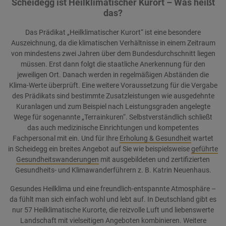
Scheidegg ist Heilklimatischer Kurort – Was heißt
das?
Das Prädikat „Heilklimatischer Kurort“ ist eine besondere
Auszeichnung, da die klimatischen Verhältnisse in einem Zeitraum
von mindestens zwei Jahren über dem Bundesdurchschnitt liegen
müssen. Erst dann folgt die staatliche Anerkennung für den
jeweiligen Ort. Danach werden in regelmäßigen Abständen die
Klima-Werte überprüft. Eine weitere Voraussetzung für die Vergabe
des Prädikats sind bestimmte Zusatzleistungen wie ausgedehnte
Kuranlagen und zum Beispiel nach Leistungsgraden angelegte
Wege für sogenannte „Terrainkuren“. Selbstverständlich schließt
das auch medizinische Einrichtungen und kompetentes
Fachpersonal mit ein. Und für Ihre
Erholung & Gesundheit
wartet
in Scheidegg ein breites Angebot auf Sie wie beispielsweise
geführte
Gesundheitswanderungen
mit ausgebildeten und zertifizierten
Gesundheits- und Klimawanderführern z. B. Katrin Neuenhaus.
Gesundes Heilklima und eine freundlich-entspannte Atmosphäre –
da fühlt man sich einfach wohl und lebt auf. In Deutschland gibt es
nur 57 Heilklimatische Kurorte, die reizvolle Luft und liebenswerte
Landschaft mit vielseitigen Angeboten kombinieren. Weitere