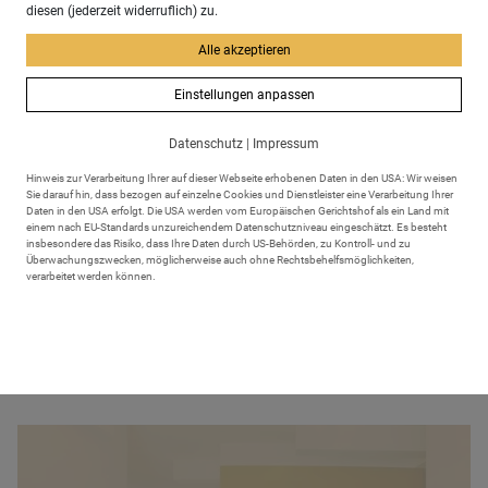
diesen (jederzeit widerruflich) zu.
Alle akzeptieren
Einstellungen anpassen
Therapiezentrum
Datenschutz
|
Impressum
Herzberger
Hinweis zur Verarbeitung Ihrer auf dieser Webseite erhobenen Daten in den USA: Wir weisen
Sie darauf hin, dass bezogen auf einzelne Cookies und Dienstleister eine Verarbeitung Ihrer
Daten in den USA erfolgt. Die USA werden vom Europäischen Gerichtshof als ein Land mit
einem nach EU-Standards unzureichendem Datenschutzniveau eingeschätzt. Es besteht
insbesondere das Risiko, dass Ihre Daten durch US-Behörden, zu Kontroll- und zu
Überwachungszwecken, möglicherweise auch ohne Rechtsbehelfsmöglichkeiten,
verarbeitet werden können.