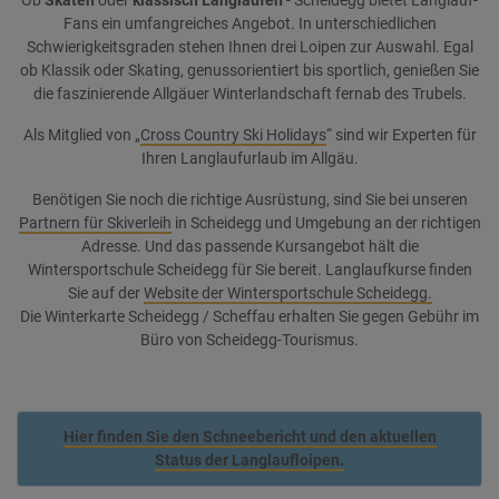
Ob
Skaten
oder
klassisch Langlaufen
- Scheidegg bietet Langlauf-
Fans ein umfangreiches Angebot. In unterschiedlichen
Schwierigkeitsgraden stehen Ihnen drei Loipen zur Auswahl. Egal
ob Klassik oder Skating, genussorientiert bis sportlich, genießen Sie
die faszinierende Allgäuer Winterlandschaft fernab des Trubels.
Als Mitglied von „
Cross Country Ski Holidays
“ sind wir Experten für
Ihren Langlaufurlaub im Allgäu.
Benötigen Sie noch die richtige Ausrüstung, sind Sie bei unseren
Partnern für Skiverleih
in Scheidegg und Umgebung an der richtigen
Adresse. Und das passende Kursangebot hält die
Wintersportschule Scheidegg für Sie bereit. Langlaufkurse finden
Sie auf der
Website der Wintersportschule Scheidegg.
Die Winterkarte Scheidegg / Scheffau erhalten Sie gegen Gebühr im
Büro von Scheidegg-Tourismus.
Hier finden Sie den Schneebericht und den aktuellen
Status der Langlaufloipen.