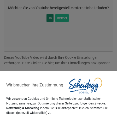
Möchten Sie von
Youtube
bereitgestellte externe Inhalte laden?
Ja
Immer
Dieses YouTube Video wird durch Ihre Cookie Einstellungen
verborgen. Bitte klicken Sie hier, um Ihre Einstellungen anzupassen.
Wir brauchen Ihre Zustimmung
Wir verwenden Cookies und ähnliche Technologien zur statistischen
Nutzungsanalyse, zur Optimierung dieser Seite bzw. folgenden Zwecke:
Machen Sie Ihren Urlaub
Notwendig & Marketing
Indem Sie "Alle akzeptieren" klicken, stimmen Sie
diesen (jederzeit widerruflich) zu.
unvergesslich!