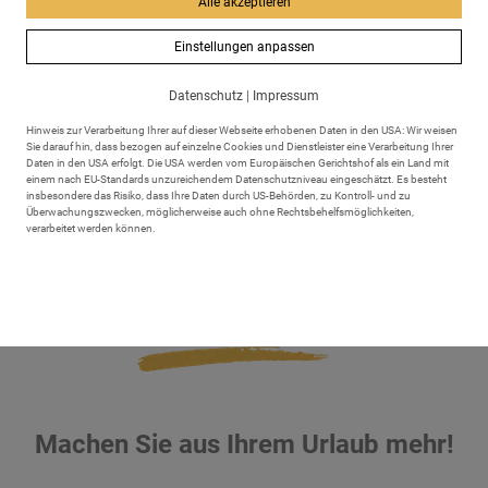
Alle akzeptieren
Einstellungen anpassen
E-Bike Verleihstation
Datenschutz
|
Impressum
E-Bike Ladestationen am Kurhaus
Hinweis zur Verarbeitung Ihrer auf dieser Webseite erhobenen Daten in den USA: Wir weisen
Sie darauf hin, dass bezogen auf einzelne Cookies und Dienstleister eine Verarbeitung Ihrer
Daten in den USA erfolgt. Die USA werden vom Europäischen Gerichtshof als ein Land mit
Ladestationen für E-Autos
einem nach EU-Standards unzureichendem Datenschutzniveau eingeschätzt. Es besteht
insbesondere das Risiko, dass Ihre Daten durch US-Behörden, zu Kontroll- und zu
Überwachungszwecken, möglicherweise auch ohne Rechtsbehelfsmöglichkeiten,
verarbeitet werden können.
E-Carsharing
Machen Sie aus Ihrem Urlaub mehr!