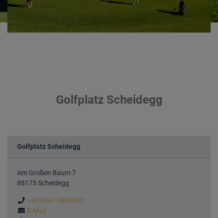
Golfplatz Scheidegg
Golfplatz Scheidegg
Am Großen Baum 7
88175 Scheidegg
Tel.
+49 8381 8899380
E-Mail
E-Mail