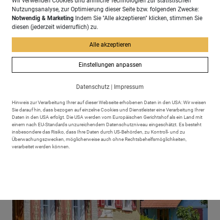
Wir verwenden Cookies und ähnliche Technologien zur statistischen
Nutzungsanalyse, zur Optimierung dieser Seite bzw. folgenden Zwecke:
Notwendig & Marketing
Indem Sie "Alle akzeptieren" klicken, stimmen Sie
diesen (jederzeit widerruflich) zu.
Alle akzeptieren
Machen Sie aus Ihrem Urlaub mehr!
Einstellungen anpassen
Datenschutz
|
Impressum
Hinweis zur Verarbeitung Ihrer auf dieser Webseite erhobenen Daten in den USA: Wir weisen
Sie darauf hin, dass bezogen auf einzelne Cookies und Dienstleister eine Verarbeitung Ihrer
Daten in den USA erfolgt. Die USA werden vom Europäischen Gerichtshof als ein Land mit
einem nach EU-Standards unzureichendem Datenschutzniveau eingeschätzt. Es besteht
insbesondere das Risiko, dass Ihre Daten durch US-Behörden, zu Kontroll- und zu
Überwachungszwecken, möglicherweise auch ohne Rechtsbehelfsmöglichkeiten,
verarbeitet werden können.