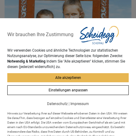
Wir brauchen Ihre Zustimmung
Wir verwenden Cookies und ähnliche Technologien zur statistischen
Nutzungsanalyse, zur Optimierung dieser Seite bzw. folgenden Zwecke:
Notwendig & Marketing
Indem Sie "Alle akzeptieren" klicken, stimmen Sie
diesen (jederzeit widerruflich) zu.
Alle akzeptieren
Einstellungen anpassen
Datenschutz
|
Impressum
Hinweis zur Verarbeitung Ihrer auf dieser Webseite erhobenen Daten in den USA: Wir weisen
Sie darauf hin, dass bezogen auf einzelne Cookies und Dienstleister eine Verarbeitung Ihrer
Daten in den USA erfolgt. Die USA werden vom Europäischen Gerichtshof als ein Land mit
einem nach EU-Standards unzureichendem Datenschutzniveau eingeschätzt. Es besteht
Machen Sie aus Ihrem Kuraufenthalt
insbesondere das Risiko, dass Ihre Daten durch US-Behörden, zu Kontroll- und zu