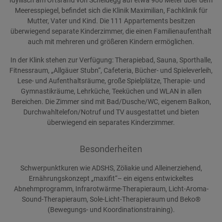
Idyllisch am Ortsrand von Scheidegg auf etwa 900 Meter über dem
Meeresspiegel, befindet sich die Klinik Maximilian, Fachklinik für
Mutter, Vater und Kind. Die 111 Appartements besitzen
überwiegend separate Kinderzimmer, die einen Familienaufenthalt
auch mit mehreren und größeren Kindern ermöglichen.
In der Klink stehen zur Verfügung: Therapiebad, Sauna, Sporthalle,
Fitnessraum, „Allgäuer Stubn“, Cafeteria, Bücher- und Spieleverleih,
Lese- und Aufenthaltsräume, große Spielplätze, Therapie- und
Gymnastikräume, Lehrküche, Teeküchen und WLAN in allen
Bereichen. Die Zimmer sind mit Bad/Dusche/WC, eigenem Balkon,
Durchwahltelefon/Notruf und TV ausgestattet und bieten
überwiegend ein separates Kinderzimmer.
Besonderheiten
Schwerpunktkuren wie ADSHS, Zöliakie und Alleinerziehend,
Ernährungskonzept „maxifit“– ein eigens entwickeltes
Abnehmprogramm, Infrarotwärme-Therapieraum, Licht-Aroma-
Sound-Therapieraum, Sole-Licht-Therapieraum und Beko®
(Bewegungs- und Koordinationstraining).