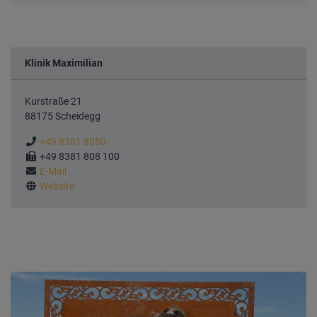
Klinik Maximilian
Kurstraße 21
88175 Scheidegg
Tel.
+49 8381 8080
Fax
+49 8381 808 100
E-Mail
E-Mail
WWW
Website