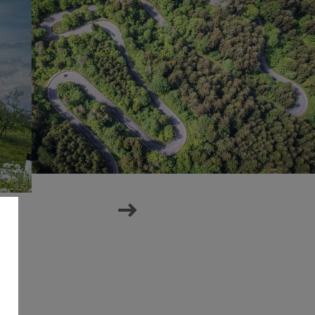
next
prev