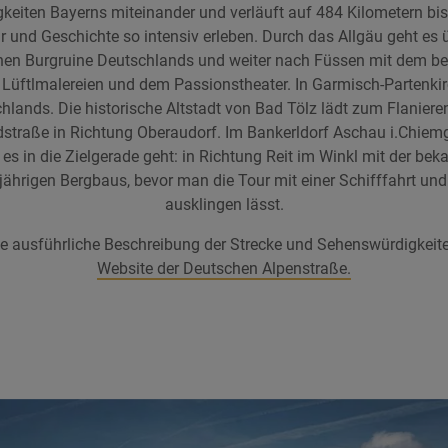
gkeiten Bayerns miteinander und verläuft auf 484 Kilometern bi
 und Geschichte so intensiv erleben. Durch das Allgäu geht es 
enen Burgruine Deutschlands und weiter nach Füssen mit dem b
Lüftlmalereien und dem Passionstheater. In Garmisch-Partenkirc
nds. Die historische Altstadt von Bad Tölz lädt zum Flanieren 
ldstraße in Richtung Oberaudorf. Im Bankerldorf Aschau i.Chie
s in die Zielgerade geht: in Richtung Reit im Winkl mit der be
jährigen Bergbaus, bevor man die Tour mit einer Schifffahrt 
ausklingen lässt.
ne ausführliche Beschreibung der Strecke und Sehenswürdigkeiten
Website der Deutschen Alpenstraße.