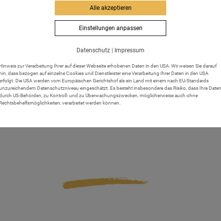
Tipps & Informationen
Alle akzeptieren
Einstellungen anpassen
Datenschutz
|
Impressum
g
Hinweis zur Verarbeitung Ihrer auf dieser Webseite erhobenen Daten in den USA: Wir weisen Sie darauf
hin, dass bezogen auf einzelne Cookies und Dienstleister eine Verarbeitung Ihrer Daten in den USA
erfolgt. Die USA werden vom Europäischen Gerichtshof als ein Land mit einem nach EU-Standards
unzureichendem Datenschutzniveau eingeschätzt. Es besteht insbesondere das Risiko, dass Ihre Date
durch US-Behörden, zu Kontroll- und zu Überwachungszwecken, möglicherweise auch ohne
Rechtsbehelfsmöglichkeiten, verarbeitet werden können.