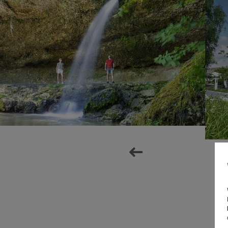
next
prev