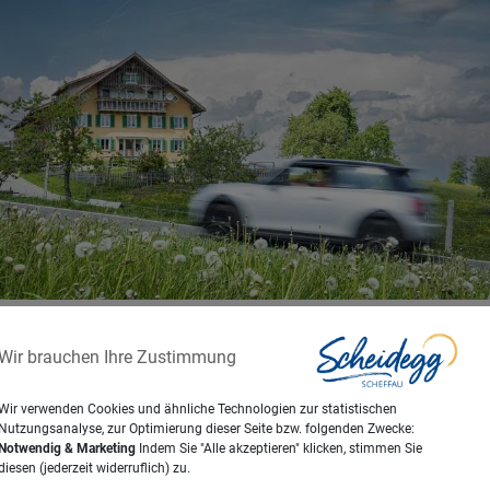
next
prev
Anstieg nach Scheidegg
Wir brauchen Ihre Zustimmung
Wir verwenden Cookies und ähnliche Technologien zur statistischen
Nutzungsanalyse, zur Optimierung dieser Seite bzw. folgenden Zwecke:
Notwendig & Marketing
Indem Sie "Alle akzeptieren" klicken, stimmen Sie
diesen (jederzeit widerruflich) zu.