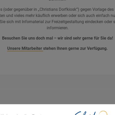
 (oder gegenüber in „Christians Dorfkiosk“) gegen Vorlage des
rten und vieles mehr käuflich erwerben oder sich auch einfach n
 sich mit Infomaterial zur Freizeitgestaltung eindecken oder s
informieren.
Besuchen Sie uns doch mal – wir sind sehr gerne für Sie da!
Unsere Mitarbeiter
stehen Ihnen gerne zur Verfügung.
eprüft