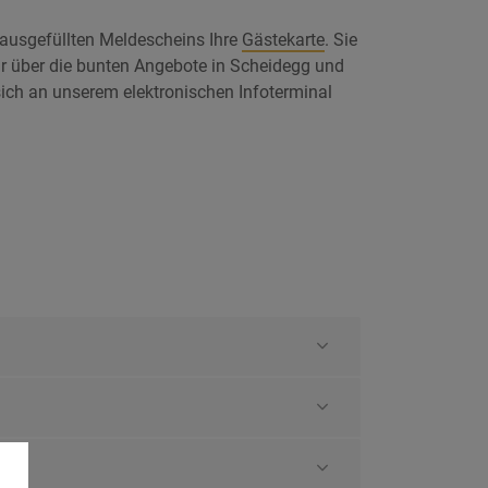
 ausgefüllten Meldescheins Ihre
Gästekarte
. Sie
ur über die bunten Angebote in Scheidegg und
ich an unserem elektronischen Infoterminal