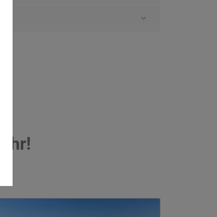
ehr!
n