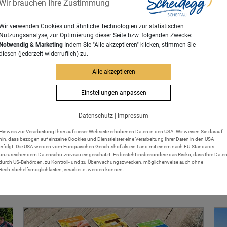
Wir brauchen Ihre Zustimmung
Wir verwenden Cookies und ähnliche Technologien zur statistischen
Nutzungsanalyse, zur Optimierung dieser Seite bzw. folgenden Zwecke:
Notwendig & Marketing
Indem Sie "Alle akzeptieren" klicken, stimmen Sie
diesen (jederzeit widerruflich) zu.
Alle akzeptieren
Einstellungen anpassen
Datenschutz
|
Impressum
Hinweis zur Verarbeitung Ihrer auf dieser Webseite erhobenen Daten in den USA: Wir weisen Sie darauf
hin, dass bezogen auf einzelne Cookies und Dienstleister eine Verarbeitung Ihrer Daten in den USA
hen Sie aus Ihrem Urlaub m
erfolgt. Die USA werden vom Europäischen Gerichtshof als ein Land mit einem nach EU-Standards
unzureichendem Datenschutzniveau eingeschätzt. Es besteht insbesondere das Risiko, dass Ihre Date
durch US-Behörden, zu Kontroll- und zu Überwachungszwecken, möglicherweise auch ohne
Rechtsbehelfsmöglichkeiten, verarbeitet werden können.