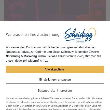
Wir brauchen Ihre Zustimmung
Wir verwenden Cookies und ähnliche Technologien zur statistischen
Nutzungsanalyse, zur Optimierung dieser Seite bzw. folgenden Zwecke:
Ausflugsziele Allgäu
Notwendig & Marketing
Indem Sie "Alle akzeptieren" klicken, stimmen Sie
diesen (jederzeit widerruflich) zu.
Alle akzeptieren
Einstellungen anpassen
Datenschutz
|
Impressum
Hinweis zur Verarbeitung Ihrer auf dieser Webseite erhobenen Daten in den USA: Wir weisen
Sie darauf hin, dass bezogen auf einzelne Cookies und Dienstleister eine Verarbeitung Ihrer
Daten in den USA erfolgt. Die USA werden vom Europäischen Gerichtshof als ein Land mit
einem nach EU-Standards unzureichendem Datenschutzniveau eingeschätzt. Es besteht