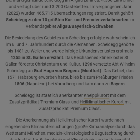
Die Marktgemeinde Scheidegg im Allgäu zählt ca. 4.300 Einwohner
und verfügt über rund 3.200 Gästebetten. Im vergangenen Jahr
(2022) wurden 465.715 Übernachtungen registriert. Damit gehört
Scheidegg zu den 10 größten Kur- und Fremdenverkehrsorten
im
Verbandsgebiet
Allgäu/Bayerisch-Schwaben
.
Die Besiedelung des Gebietes um Scheidegg erfolgte wahrscheinlich
im 6. und 7. Jahrhundert durch die Alemannen. Scheidegg gehörte
bis 1481 zu Weiler und wurde infolge Urkundenverlustes erstmals
1255 in St. Gallen erwähnt
. Das Reichsbenediktinerkloster St.
Gallen förderte Christentum und Kultur.
1296
versetzte Abt Wilhelm
Scheidegg an
Graf Hugo von Bregenz (Montfort)
. Das Gebiet, das
1571 Habsburg erworben hatte, blieb bis zum Preßburger Frieden
1806
(Napoleon) bei Vorarlberg und kam dann zu
Bayern
.
Scheidegg ist staatlich anerkannter
Kneippkurort
mit dem
Zusatzprädikat 'Premium Class' und
Heilklimatischer Kurort
mit
Zusatzprädikat 'Premium Class'.
Die Anerkennung als Heilklimatischer Kurort wurde nach
eingehenden Klimauntersuchungen (große Klimaanalyse durch das
Wetteramt München, medizin-klimatologische Begutachtung durch
das Institut für Balneologie und Klimatologie an der Universität