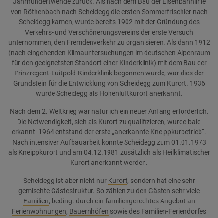
Jahrhundertwende zurück. Als nach dem Bau der Eisenbahnlinie
von Röthenbach nach Scheidegg die ersten Sommerfrischler nach
Scheidegg kamen, wurde bereits 1902 mit der Gründung des
Verkehrs- und Verschönerungsvereins der erste Versuch
unternommen, den Fremdenverkehr zu organisieren. Als dann 1912
(nach eingehenden Klimauntersuchungen im deutschen Alpenraum
für den geeignetsten Standort einer Kinderklinik) mit dem Bau der
Prinzregent-Luitpold-Kinderklinik begonnen wurde, war dies der
Grundstein für die Entwicklung von Scheidegg zum Kurort. 1936
wurde Scheidegg als Höhenluftkurort anerkannt.
Nach dem 2. Weltkrieg war natürlich ein neuer Anfang erforderlich.
Die Notwendigkeit, sich als Kurort zu qualifizieren, wurde bald
erkannt. 1964 entstand der erste „anerkannte Kneippkurbetrieb“.
Nach intensiver Aufbauarbeit konnte Scheidegg zum 01.01.1973
als Kneippkurort und am 04.12.1981 zusätzlich als Heilklimatischer
Kurort anerkannt werden.
Scheidegg ist aber nicht nur
Kurort
, sondern hat eine sehr
gemischte Gästestruktur. So zählen zu den Gästen sehr viele
Familien
, bedingt durch ein familiengerechtes Angebot an
Ferienwohnungen
,
Bauernhöfen
sowie des Familien-Feriendorfes