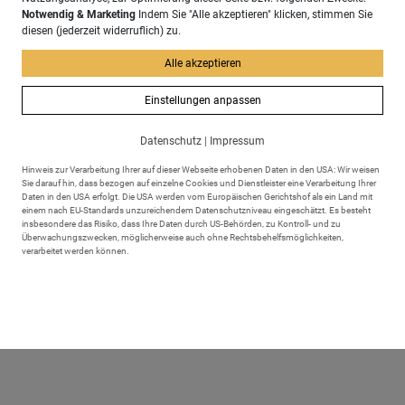
Notwendig & Marketing
Indem Sie "Alle akzeptieren" klicken, stimmen Sie
diesen (jederzeit widerruflich) zu.
Alle akzeptieren
Einstellungen anpassen
Datenschutz
|
Impressum
Hinweis zur Verarbeitung Ihrer auf dieser Webseite erhobenen Daten in den USA: Wir weisen
Sie darauf hin, dass bezogen auf einzelne Cookies und Dienstleister eine Verarbeitung Ihrer
Daten in den USA erfolgt. Die USA werden vom Europäischen Gerichtshof als ein Land mit
einem nach EU-Standards unzureichendem Datenschutzniveau eingeschätzt. Es besteht
insbesondere das Risiko, dass Ihre Daten durch US-Behörden, zu Kontroll- und zu
Überwachungszwecken, möglicherweise auch ohne Rechtsbehelfsmöglichkeiten,
verarbeitet werden können.