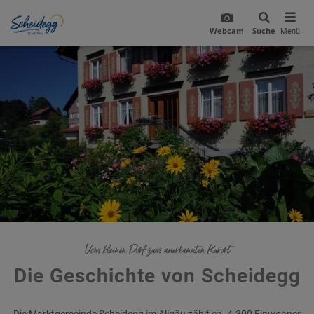
Webcam
Suche
Menü
Vom kleinen Dorf zum anerkannten Kurort
Die Geschichte von Scheidegg