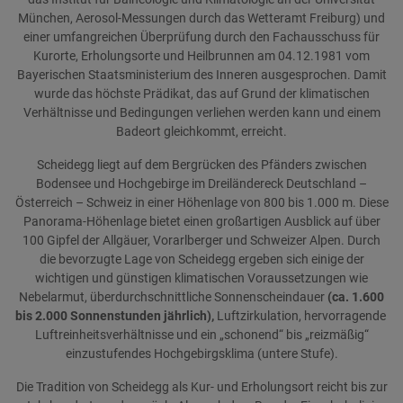
München, Aerosol-Messungen durch das Wetteramt Freiburg) und
einer umfangreichen Überprüfung durch den Fachausschuss für
Kurorte, Erholungsorte und Heilbrunnen am 04.12.1981 vom
Bayerischen Staatsministerium des Inneren ausgesprochen. Damit
wurde das höchste Prädikat, das auf Grund der klimatischen
Verhältnisse und Bedingungen verliehen werden kann und einem
Badeort gleichkommt, erreicht.
Scheidegg liegt auf dem Bergrücken des Pfänders zwischen
Bodensee und Hochgebirge im Dreiländereck Deutschland –
Österreich – Schweiz in einer Höhenlage von 800 bis 1.000 m. Diese
Panorama-Höhenlage bietet einen großartigen Ausblick auf über
100 Gipfel der Allgäuer, Vorarlberger und Schweizer Alpen. Durch
die bevorzugte Lage von Scheidegg ergeben sich einige der
wichtigen und günstigen klimatischen Voraussetzungen wie
Nebelarmut, überdurchschnittliche Sonnenscheindauer
(ca. 1.600
bis 2.000 Sonnenstunden jährlich),
Luftzirkulation, hervorragende
Luftreinheitsverhältnisse und ein „schonend“ bis „reizmäßig“
einzustufendes Hochgebirgsklima (untere Stufe).
Die Tradition von Scheidegg als Kur- und Erholungsort reicht bis zur