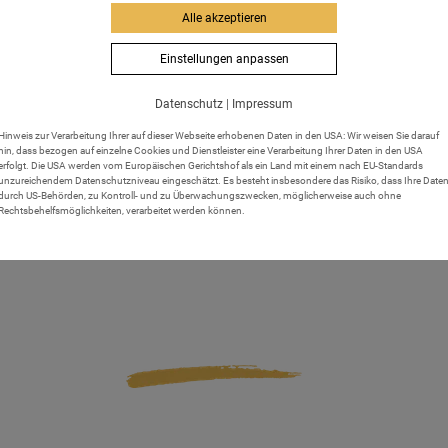
Alle akzeptieren
Einstellungen anpassen
Datenschutz
|
Impressum
Hinweis zur Verarbeitung Ihrer auf dieser Webseite erhobenen Daten in den USA: Wir weisen Sie darauf
hin, dass bezogen auf einzelne Cookies und Dienstleister eine Verarbeitung Ihrer Daten in den USA
erfolgt. Die USA werden vom Europäischen Gerichtshof als ein Land mit einem nach EU-Standards
unzureichendem Datenschutzniveau eingeschätzt. Es besteht insbesondere das Risiko, dass Ihre Date
durch US-Behörden, zu Kontroll- und zu Überwachungszwecken, möglicherweise auch ohne
Rechtsbehelfsmöglichkeiten, verarbeitet werden können.
next
prev