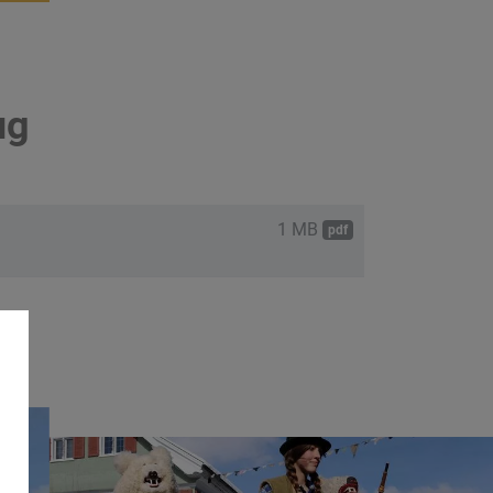
ug
1 MB
pdf