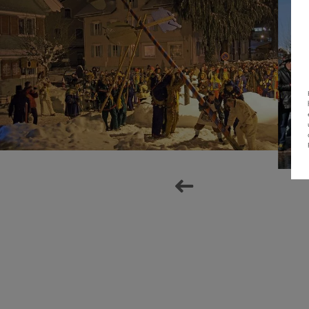
next
prev