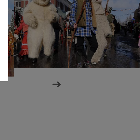
n
next
prev