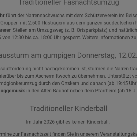
Traditioneller Fasnachtsumzug
hr
führt der Narrennachwuchs mit dem Schützenverein im Beis
6 Gruppen mit 2.500 Hästrägern aus dem ganzen süddeutschen
eren Stellen am Umzugsweg (z. B. Ortsparkplatz) und natürlich
 von 12:30 bis ca. 18:00 Uhr gesperrt. Weitere Informationen z
aussturm am gumpigen Donnerstag, 12.02
nsaufforderung nicht nachgekommen ist, stürmen die Narren t
ierüber bis zum Aschermittwoch zu übernehmen. Unterstützt vo
mdglonkerumzug durch den Ortskern und danach (ab 19:45 Uhr
Guggemusik
in den Alten Bauhof neben dem Pfarrheim (ab 18 J.
Traditioneller Kinderball
Im Jahr 2026 gibt es keinen Kinderball.
ermine zur Fasnachtszeit finden Sie in unserem
Veranstaltungska