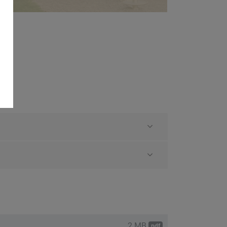
n
2 MB
pdf