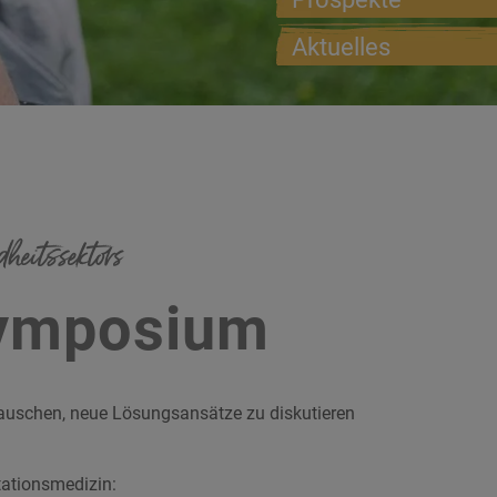
Aktuelles
heitssektors
symposium
utauschen, neue Lösungsansätze zu diskutieren
tationsmedizin: