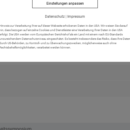
Einstellungen anpassen
Datenschutz
|
Impressum
Hinweis zur Verarbeitung Ihrer auf dieser Webseite erhobenen Daten in den USA: Wir weisen Sie darauf
hin, dass bezogen auf einzelne Cookies und Dienstleister eine Verarbeitung Ihrer Daten in den USA
erfolgt. Die USA werden vom Europäischen Gerichtshof als ein Land mit einem nach EU-Standards
unzureichendem Datenschutzniveau eingeschätzt. Es besteht insbesondere das Risiko, dass Ihre Date
Weitere Informationen
durch US-Behörden, zu Kontroll- und zu Überwachungszwecken, möglicherweise auch ohne
Rechtsbehelfsmöglichkeiten, verarbeitet werden können.
heitssymposium