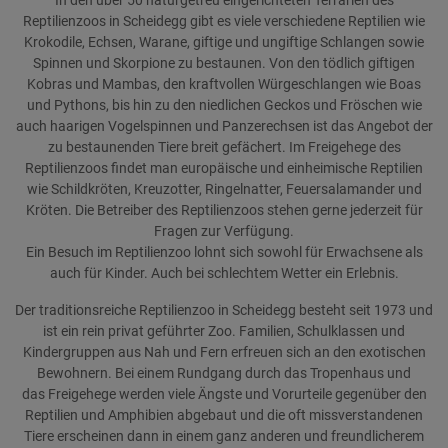
In den über 50 naturgetreu eingerichteten Terrarien des
Reptilienzoos in Scheidegg gibt es viele verschiedene Reptilien wie
Krokodile, Echsen, Warane, giftige und ungiftige Schlangen sowie
Spinnen und Skorpione zu bestaunen. Von den tödlich giftigen
Kobras und Mambas, den kraftvollen Würgeschlangen wie Boas
und Pythons, bis hin zu den niedlichen Geckos und Fröschen wie
auch haarigen Vogelspinnen und Panzerechsen ist das Angebot der
zu bestaunenden Tiere breit gefächert. Im Freigehege des
Reptilienzoos findet man europäische und einheimische Reptilien
wie Schildkröten, Kreuzotter, Ringelnatter, Feuersalamander und
Kröten. Die Betreiber des Reptilienzoos stehen gerne jederzeit für
Fragen zur Verfügung.
Ein Besuch im Reptilienzoo lohnt sich sowohl für Erwachsene als
auch für Kinder. Auch bei schlechtem Wetter ein Erlebnis.
Der traditionsreiche Reptilienzoo in Scheidegg besteht seit 1973 und
ist ein rein privat geführter Zoo. Familien, Schulklassen und
Kindergruppen aus Nah und Fern erfreuen sich an den exotischen
Bewohnern. Bei einem Rundgang durch das Tropenhaus und
das Freigehege werden viele Ängste und Vorurteile gegenüber den
Reptilien und Amphibien abgebaut und die oft missverstandenen
Tiere erscheinen dann in einem ganz anderen und freundlicherem