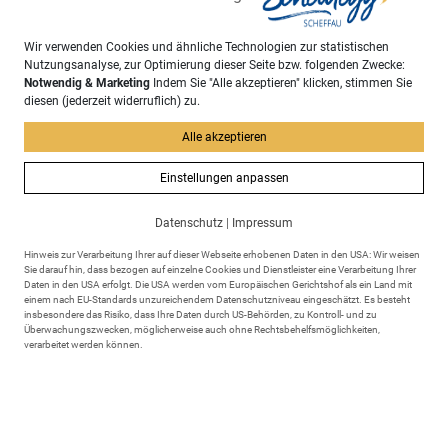
Für Besichtigungen durch Schulklassen und
Gruppen nehmen Sie bitte direkt Kontakt mit dem
Reptilienzoo auf.
Wir verwenden Cookies und ähnliche Technologien zur statistischen
Nutzungsanalyse, zur Optimierung dieser Seite bzw. folgenden Zwecke:
Notwendig & Marketing
Indem Sie "Alle akzeptieren" klicken, stimmen Sie
diesen (jederzeit widerruflich) zu.
Alle akzeptieren
Einstellungen anpassen
Datenschutz
|
Impressum
Machen Sie aus Ihrem Urlaub mehr!
Hinweis zur Verarbeitung Ihrer auf dieser Webseite erhobenen Daten in den USA: Wir weisen
Sie darauf hin, dass bezogen auf einzelne Cookies und Dienstleister eine Verarbeitung Ihrer
Daten in den USA erfolgt. Die USA werden vom Europäischen Gerichtshof als ein Land mit
einem nach EU-Standards unzureichendem Datenschutzniveau eingeschätzt. Es besteht
insbesondere das Risiko, dass Ihre Daten durch US-Behörden, zu Kontroll- und zu
Überwachungszwecken, möglicherweise auch ohne Rechtsbehelfsmöglichkeiten,
verarbeitet werden können.