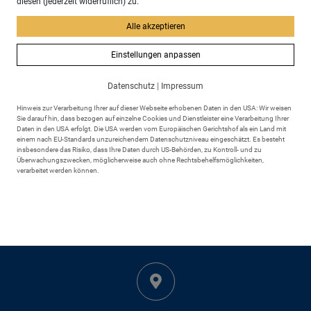
diesen (jederzeit widerruflich) zu.
Westallgäuer Wasserwege
Alle akzeptieren
Die Westallgäuer Wasserwege laden Einheimische und Gäste
herzlich zum Entspannen, Erleben und Entdecken ein.
Einstellungen anpassen
Details
Datenschutz
|
Impressum
Hinweis zur Verarbeitung Ihrer auf dieser Webseite erhobenen Daten in den USA: Wir weisen
Sie darauf hin, dass bezogen auf einzelne Cookies und Dienstleister eine Verarbeitung Ihrer
Daten in den USA erfolgt. Die USA werden vom Europäischen Gerichtshof als ein Land mit
einem nach EU-Standards unzureichendem Datenschutzniveau eingeschätzt. Es besteht
insbesondere das Risiko, dass Ihre Daten durch US-Behörden, zu Kontroll- und zu
Überwachungszwecken, möglicherweise auch ohne Rechtsbehelfsmöglichkeiten,
verarbeitet werden können.