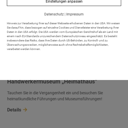
Einstellungen anpassen
Datenschutz
|
Impressum
Hinweis zur Verarbeitung Ihrer auf dieser Webseite erhobenen Daten in den USA: Wir weisen
Sie darauf hin, dass bezogen auf einzelne Cookies und Dienstleister eine Verarbeitung Ihrer
Daten in den USA erfolgt. Die USA werden vom Europäischen Gerichtshof als ein Land mit
einem nach EU-Standards unzureichendem Datenschutzniveau eingeschätzt. Es besteht
insbesondere das Risiko, dass Ihre Daten durch US-Behörden, zu Kontroll- und zu
Überwachungszwecken, möglicherweise auch ohne Rechtsbehelfsmöglichkeiten,
verarbeitet werden können.
Handwerkermuseum „Heimathaus“
Tauchen Sie in die Vergangenheit ein und besuchen Sie
heimatkundliche Führungen und Museumsführungen!
Details