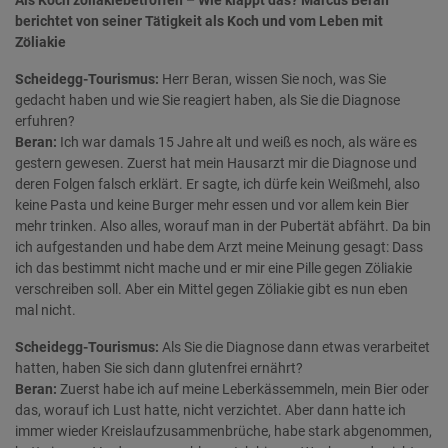
Als Koch zöliakiebetroffen – Wie klappt das? Marcus Beran
berichtet von seiner Tätigkeit als Koch und vom Leben mit
Zöliakie
Scheidegg-Tourismus:
Herr Beran, wissen Sie noch, was Sie
gedacht haben und wie Sie reagiert haben, als Sie die Diagnose
erfuhren?
Beran:
Ich war damals 15 Jahre alt und weiß es noch, als wäre es
gestern gewesen. Zuerst hat mein Hausarzt mir die Diagnose und
deren Folgen falsch erklärt. Er sagte, ich dürfe kein Weißmehl, also
keine Pasta und keine Burger mehr essen und vor allem kein Bier
mehr trinken. Also alles, worauf man in der Pubertät abfährt. Da bin
ich aufgestanden und habe dem Arzt meine Meinung gesagt: Dass
ich das bestimmt nicht mache und er mir eine Pille gegen Zöliakie
verschreiben soll. Aber ein Mittel gegen Zöliakie gibt es nun eben
mal nicht.
Scheidegg-Tourismus:
Als Sie die Diagnose dann etwas verarbeitet
hatten, haben Sie sich dann glutenfrei ernährt?
Beran:
Zuerst habe ich auf meine Leberkässemmeln, mein Bier oder
das, worauf ich Lust hatte, nicht verzichtet. Aber dann hatte ich
immer wieder Kreislaufzusammenbrüche, habe stark abgenommen,