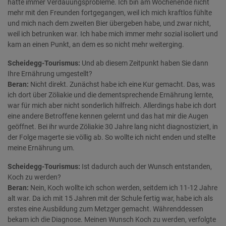
hatte immer Verdauungsprobleme. Ich bin am Wochenende nicht
mehr mit den Freunden fortgegangen, weil ich mich kraftlos fühlte
und mich nach dem zweiten Bier übergeben habe, und zwar nicht,
weil ich betrunken war. Ich habe mich immer mehr sozial isoliert und
kam an einen Punkt, an dem es so nicht mehr weiterging.
Scheidegg-Tourismus:
Und ab diesem Zeitpunkt haben Sie dann
Ihre Ernährung umgestellt?
Beran:
Nicht direkt. Zunächst habe ich eine Kur gemacht. Das, was
ich dort über Zöliakie und die dementsprechende Ernährung lernte,
war für mich aber nicht sonderlich hilfreich. Allerdings habe ich dort
eine andere Betroffene kennen gelernt und das hat mir die Augen
geöffnet. Bei ihr wurde Zöliakie 30 Jahre lang nicht diagnostiziert, in
der Folge magerte sie völlig ab. So wollte ich nicht enden und stellte
meine Ernährung um.
Scheidegg-Tourismus:
Ist dadurch auch der Wunsch entstanden,
Koch zu werden?
Beran:
Nein, Koch wollte ich schon werden, seitdem ich 11-12 Jahre
alt war. Da ich mit 15 Jahren mit der Schule fertig war, habe ich als
erstes eine Ausbildung zum Metzger gemacht. Währenddessen
bekam ich die Diagnose. Meinen Wunsch Koch zu werden, verfolgte